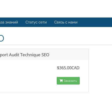
за знаний
Статус сети
Связь с нами
O
port Audit Technique SEO
$365.00CAD
Заказать