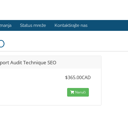
znanja
Status mreže
Kontaktirajte nas
O
port Audit Technique SEO
$365.00CAD
Naruči