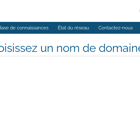
Base de connaissances
État du réseau
Contactez-nous
isissez un nom de domaine.